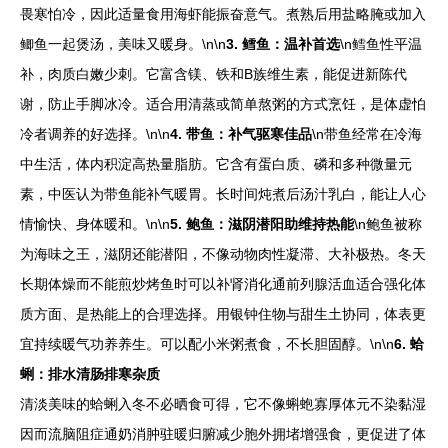
畏寒怕冷，因此适量食用海虾能振奋意气。煮熟后用盐略腌或加入
鲫鱼一起煲汤，美味又暖身。\n\n
3. 鳕鱼：温补首选
\n鳕鱼性平温
补，肉质白嫩少刺。它富含镁、铁和B族维生素，能促进新陈代
谢，防止手脚冰冷。适合用清蒸或简单熬粥的方式烹饪，是体虚怕
冷者调养的好选择。\n\n
4. 带鱼：补气驱寒佳品
\n带鱼经常在冷海
中生活，体内积淀高热量脂肪。它含有蛋白质、磷和多种微量元
素，中医认为带鱼能补气暖胃。长时间炖煮后汤汁乳白，能让人心
情愉快、身体暖和。\n\n
5. 鲍鱼：滋阴潜阳助维持热能
\n鲍鱼被称
为海味之王，滋阴还能潜阳，不像动物肉性凝滞、大补极热。冬天
长期体燥而不能煎炒烤鱼时可以补肾消化通前列腺活血适合强化体
质方面、是热能上的合理选择。用银钟住物与甜生土协同，体表更
宜持续暖气功养养生。可以配小米粥煮食，不长胆固醇。\n\n
6. 蛤
蜊：排水清肠排寒杂质
清淡美味的蛤蜊入冬不必晒食可得，它不像蝌蚫寡厚体元不染黏湿
因而流脑阻症通奶消肿驻暖归腑减少胞外拥堵增强食，更促进了体