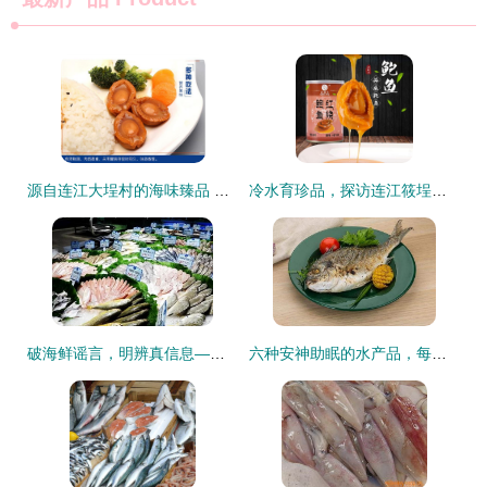
源自连江大埕村的海味臻品 纯净源头，鲜入人心
冷水育珍品，探访连江筱埕鲍鱼之源
破海鲜谣言，明辨真信息——对“海底捞供应商与日企合作致五万吨污染海鲜输入”谣言的解析与说明
六种安神助眠的水产品，每一样都有奇效