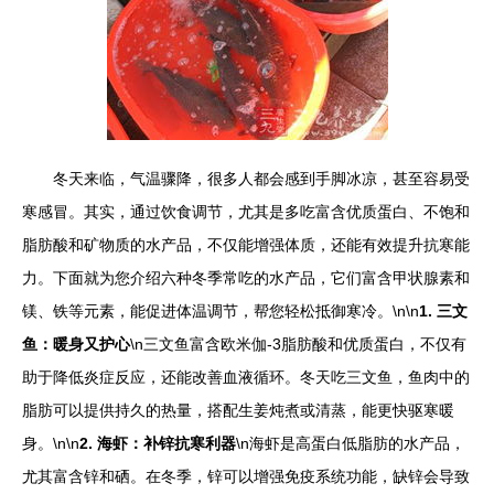
冬天来临，气温骤降，很多人都会感到手脚冰凉，甚至容易受
寒感冒。其实，通过饮食调节，尤其是多吃富含优质蛋白、不饱和
脂肪酸和矿物质的水产品，不仅能增强体质，还能有效提升抗寒能
力。下面就为您介绍六种冬季常吃的水产品，它们富含甲状腺素和
镁、铁等元素，能促进体温调节，帮您轻松抵御寒冷。\n\n
1. 三文
鱼：暖身又护心
\n三文鱼富含欧米伽-3脂肪酸和优质蛋白，不仅有
助于降低炎症反应，还能改善血液循环。冬天吃三文鱼，鱼肉中的
脂肪可以提供持久的热量，搭配生姜炖煮或清蒸，能更快驱寒暖
身。\n\n
2. 海虾：补锌抗寒利器
\n海虾是高蛋白低脂肪的水产品，
尤其富含锌和硒。在冬季，锌可以增强免疫系统功能，缺锌会导致